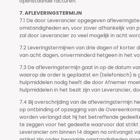
openstaande facturen.
7. AFLEVERINGSTERMIJN
7.1 De door Leverancier opgegeven afleveringste
omstandigheden en, voor zover afhankelijk van p
zal door Leverancier zo veel mogelijk in acht w
7.2 Leveringstermijnen van drie dagen of korter di
van acht dagen, onverminderd hetgeen in het voo
7.3 De afleveringstermijn gaat in op de datum van
waarop de order is geplaatst en (telefonisch) i
hulpmiddelen nodig heeft die door Afnemer moete
hulpmiddelen in het bezit zijn van Leverancier, 
7.4 Bij overschrijding van de afleveringstermijn
op ontbinding of opzegging van de Overeenkomst, 
worden verlangd dat hij het betreffende gedeel
te zeggen voor het gedeelte waarvoor dat strikt n
Leverancier om binnen 14 dagen na ontvangst van
artikel zijn onder bepaalde omstandigheden mogel