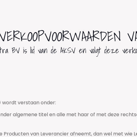
VERKOOPVOORWAARDEN V
tra BV is lid van de AKSV en volgt deze verko
 wordt verstaan onder:
 onder algemene titel en alle met haar of met deze rech
 die Producten van Leverancier afneemt, dan wel met wi