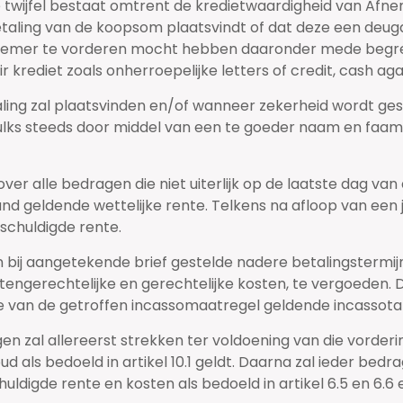
 twijfel bestaat omtrent de kredietwaardigheid van Afnem
taling van de koopsom plaatsvindt of dat deze een deugde
emer te vorderen mocht hebben daaronder mede begrepe
krediet zoals onherroepelijke letters of credit, cash aga
ing zal plaatsvinden en/of wanneer zekerheid wordt ges
zulks steeds door middel van een te goeder naam en fa
ver alle bedragen die niet uiterlijk op de laatste dag van 
land geldende wettelijke rente. Telkens na afloop van ee
schuldigde rente.
n bij aangetekende brief gestelde nadere betalingstermij
uitengerechtelijke en gerechtelijke kosten, te vergoeden.
jde van de getroffen incassomaatregel geldende incassot
en zal allereerst strekken ter voldoening van die vord
als bedoeld in artikel 10.1 geldt. Daarna zal ieder bed
huldigde rente en kosten als bedoeld in artikel 6.5 en 6.