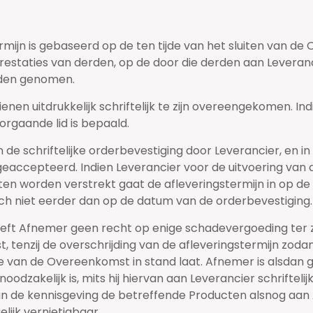
rmijn is gebaseerd op de ten tijde van het sluiten van 
restaties van derden, op de door die derden aan Leveranc
orden genomen.
enen uitdrukkelijk schriftelijk te zijn overeengekomen. Ind
rgaande lid is bepaald.
 de schriftelijke orderbevestiging door Leverancier, en in
s geaccepteerd. Indien Leverancier voor de uitvoering v
n worden verstrekt gaat de afleveringstermijn in op de
doch niet eerder dan op de datum van de orderbevestiging.
 heeft Afnemer geen recht op enige schadevergoeding ter
tenzij de overschrijding van de afleveringstermijn zodani
te van de Overeenkomst in stand laat. Afnemer is alsdan
oodzakelijk is, mits hij hiervan aan Leverancier schriftel
 de kennisgeving de betreffende Producten alsnog aan A
ijk vernietigbaar.