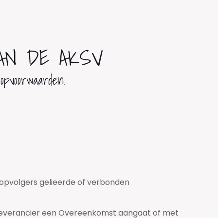
AN DE AKSV
opvoorwaarden.
tsopvolgers gelieerde of verbonden
e Leverancier een Overeenkomst aangaat of met