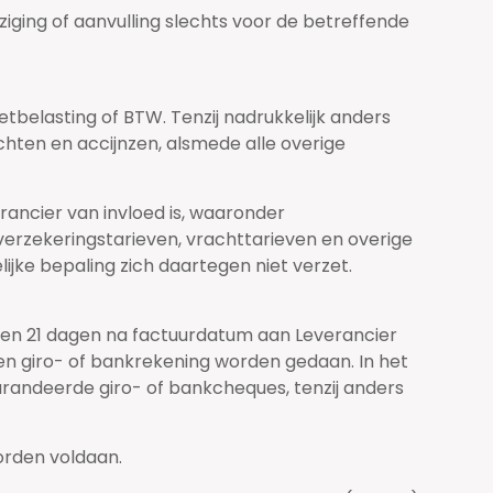
ziging of aanvulling slechts voor de betreffende
mzetbelasting of BTW. Tenzij nadrukkelijk anders
ten en accijnzen, alsmede alle overige
erancier van invloed is, waaronder
 verzekeringstarieven, vrachttarieven en overige
jke bepaling zich daartegen niet verzet.
nnen 21 dagen na factuurdatum aan Leverancier
jzen giro- of bankrekening worden gedaan. In het
arandeerde giro- of bankcheques, tenzij anders
orden voldaan.