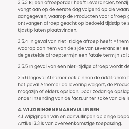
3.5.3 Bij een afroeporder heeft Leverancier, tenzi
vangt aan op de eerste dag volgend op die waarop 
aangegeven, waarop de Producten voor afroep g
ontvangen afroep geacht op bedoeld tijdstip te 
tijdstip laten plaatsvinden.
3.5.4 In geval van niet-tijdige afroep heeft Afn
waarop aan hem van de zijde van Leverancier een 
de gestelde afroeptermijn een fatale termijn zal z
3.5.5 In geval van een niet-tijdige afroep wordt d
3.5.6 Ingeval Afnemer ook binnen de additionele
het geval Afnemer de levering weigert, de Produc
magazijn of elders opslaan. Door zodanige opslag
onder inzending van de factuur ter zake van die l
4. WIJZIGINGEN EN AANVULLINGEN
4.1 Wijzigingen van en aanvullingen op enige b
Artikel 3.3 is van overeenkomstige toepassing.