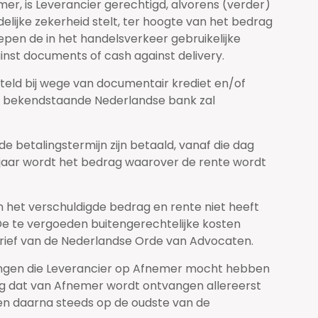
er, is Leverancier gerechtigd, alvorens (verder)
lijke zekerheid stelt, ter hoogte van het bedrag
n de in het handelsverkeer gebruikelijke
inst documents of cash against delivery.
teld bij wege van documentair krediet en/of
am bekendstaande Nederlandse bank zal
de betalingstermijn zijn betaald, vanaf die dag
n jaar wordt het bedrag waarover de rente wordt
n het verschuldigde bedrag en rente niet heeft
 De te vergoeden buitengerechtelijke kosten
arief van de Nederlandse Orde van Advocaten.
eringen die Leverancier op Afnemer mocht hebben
rag dat van Afnemer wordt ontvangen allereerst
6 en daarna steeds op de oudste van de