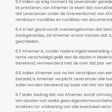
6.3 Indien op enig moment bij Leverancier gerede
te presteren, van Afnemer te eisen dat vooruitbe
dat Leverancier onder de Overeenkomst van Afn
rembours-condities en condities van documentair 
6.4 In het geval wordt overeengekomen dat betal
bankgaranties, zal Afnemer ervoor instaan dat 
geschieden.
6.5 Afnemer is, zonder nadere ingebrekestelling, o
rente verschuldigd gelijk aan de alsdan in Neder
berekend, vermeerderd met de over dat jaar ver
6.6 Indien Afnemer ook na het verstrijken van ee
betaald, is Afnemer verplicht Leverancier alle b
zullen worden berekend op basis van het ten ti
6.7 Ieder bedrag dat van Afnemer wordt ontvang
ten aanzien van welke geen eigendomsvoorbehoud 
strekken ter voldoening van alle eventueel versc