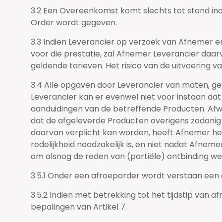
3.2 Een Overeenkomst komt slechts tot stand ind
Order wordt gegeven.
3.3 Indien Leverancier op verzoek van Afnemer en
voor die prestatie, zal Afnemer Leverancier daar
geldende tarieven. Het risico van de uitvoering v
3.4 Alle opgaven door Leverancier van maten, g
Leverancier kan er evenwel niet voor instaan dat
aanduidingen van de betreffende Producten. Afw
dat de afgeleverde Producten overigens zodanig a
daarvan verplicht kan worden, heeft Afnemer het
redelijkheid noodzakelijk is, en niet nadat Afne
om alsnog de reden van (partiële) ontbinding w
3.5.1 Onder een afroeporder wordt verstaan een or
3.5.2 Indien met betrekking tot het tijdstip van 
bepalingen van Artikel 7.