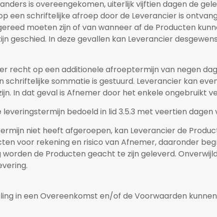
j anders is overeengekomen, uiterlijk vijftien dagen de gel
een schriftelijke afroep door de Leverancier is ontvangen
ereed moeten zijn of van wanneer af de Producten kun
zijn geschied. In deze gevallen kan Leverancier desgewen
emer recht op een additionele afroeptermijn van negen da
schriftelijke sommatie is gestuurd. Leverancier kan evenw
ijn. In dat geval is Afnemer door het enkele ongebruikt ve
e leveringstermijn bedoeld in lid 3.5.3 met veertien dagen
 termijn niet heeft afgeroepen, kan Leverancier de Produ
ten voor rekening en risico van Afnemer, daaronder begrep
 worden de Producten geacht te zijn geleverd. Onverwijld
evering.
epaling in een Overeenkomst en/of de Voorwaarden kunnen