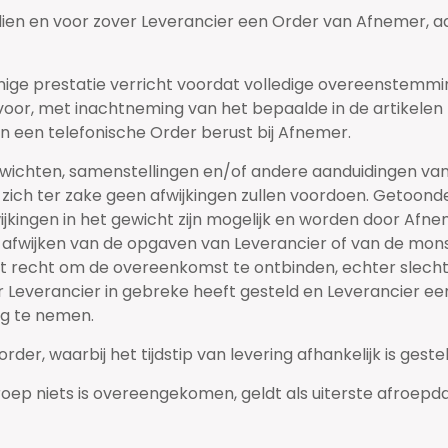
ien en voor zover Leverancier een Order van Afnemer, aa
ige prestatie verricht voordat volledige overeenstemming 
voor, met inachtneming van het bepaalde in de artikelen 
an een telefonische Order berust bij Afnemer.
ewichten, samenstellingen en/of andere aanduidingen va
 zich ter zake geen afwijkingen zullen voordoen. Getoonde
ijkingen in het gewicht zijn mogelijk en worden door 
fwijken van de opgaven van Leverancier of van de monste
 recht om de overeenkomst te ontbinden, echter slechts
mer Leverancier in gebreke heeft gesteld en Leverancier e
eg te nemen.
der, waarbij het tijdstip van levering afhankelijk is ges
afroep niets is overeengekomen, geldt als uiterste afroep