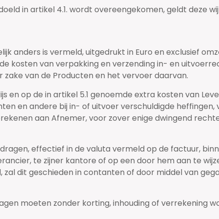
doeld in artikel 4.1. wordt overeengekomen, geldt deze wij
kkelijk anders is vermeld, uitgedrukt in Euro en exclusief o
kosten van verpakking en verzending in- en uitvoerrech
r zake van de Producten en het vervoer daarvan.
ijs en op de in artikel 5.1 genoemde extra kosten van Lev
ten en andere bij in- of uitvoer verschuldigde heffingen,
erekenen aan Afnemer, voor zover enige dwingend rechteli
dragen, effectief in de valuta vermeld op de factuur, bi
verancier, te zijner kantore of op een door hem aan te wi
, zal dit geschieden in contanten of door middel van geg
ragen moeten zonder korting, inhouding of verrekening w