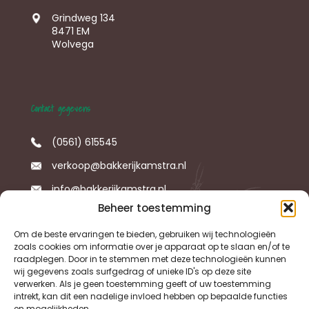
Grindweg 134
8471 EM
Wolvega
Contact gegevens
(0561) 615545
verkoop@bakkerijkamstra.nl
info@bakkerijkamstra.nl
Beheer toestemming
Om de beste ervaringen te bieden, gebruiken wij technologieën
Social Media
zoals cookies om informatie over je apparaat op te slaan en/of te
raadplegen. Door in te stemmen met deze technologieën kunnen
wij gegevens zoals surfgedrag of unieke ID's op deze site
Follow us
verwerken. Als je geen toestemming geeft of uw toestemming
intrekt, kan dit een nadelige invloed hebben op bepaalde functies
en mogelijkheden.