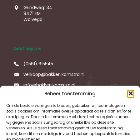
Grindweg 134
8471 EM
Wolvega
Contact gegevens
(0561) 615545
verkoop@bakkerijkamstra.nl
info@bakkerijkamstra.nl
Beheer toestemming
Om de beste ervaringen te bieden, gebruiken wij technologieën
Social Media
zoals cookies om informatie over je apparaat op te slaan en/of te
raadplegen. Door in te stemmen met deze technologieën kunnen
wij gegevens zoals surfgedrag of unieke ID's op deze site
Follow us
verwerken. Als je geen toestemming geeft of uw toestemming
intrekt, kan dit een nadelige invloed hebben op bepaalde functies
en mogelijkheden.