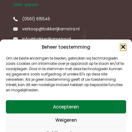
Contact gegevens
(0561) 615545
verkoop@bakkerijkamstra.nl
info@bakkerijkamstra.nl
Beheer toestemming
Om de beste ervaringen te bieden, gebruiken wij technologieën
Social Media
zoals cookies om informatie over je apparaat op te slaan en/of te
raadplegen. Door in te stemmen met deze technologieën kunnen
wij gegevens zoals surfgedrag of unieke ID's op deze site
Follow us
verwerken. Als je geen toestemming geeft of uw toestemming
intrekt, kan dit een nadelige invloed hebben op bepaalde functies
en mogelijkheden.
Accepteren
Copyright © 2024 Bakkerij Kamstra. All rights
Weigeren
reserved. | Design and realization
TendenZ ICT